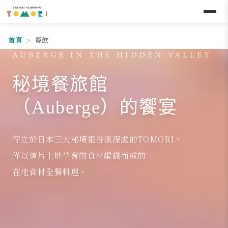
跳至主要內容
首頁
餐飲
AUBERGE IN THE HIDDEN VALLEY
秘境餐旅館
（Auberge）的饗宴
佇立於日本三大秘境祖谷溪深處的TOMORI。
僅以這片土地孕育的食材編織而成的
在地食材全餐料理。