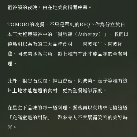
祖谷溪的夜晚，由在地美食揭開序幕。
TOMORI的晚餐，不只是單純的BBQ。
作為佇立於日
本三大秘境溪谷中的「餐旅館（Auberge）」，
我們以
德島引以為傲的三大品牌食材──阿波和牛、阿波尾
雞、阿波美豚
為主角，獻上唯有在此才能品味的全餐料
理。
此外，祖谷石豆腐、神山香菇、阿波美〜茄子等
唯有這
片土地才能邂逅的食材，更為全餐增添深度。
在星空下品味的每一道料理。
餐後再以炙烤棉花糖這道
「充滿童趣的甜點」，
帶來令人不禁展露笑容的美好時
光。