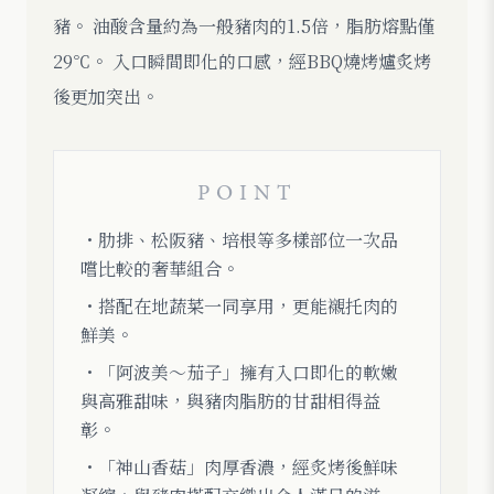
豬。 油酸含量約為一般豬肉的1.5倍，脂肪熔點僅
29℃。 入口瞬間即化的口感，經BBQ燒烤爐炙烤
後更加突出。
POINT
・肋排、松阪豬、培根等多樣部位一次品
嚐比較的奢華組合。
・搭配在地蔬菜一同享用，更能襯托肉的
鮮美。
・「阿波美〜茄子」擁有入口即化的軟嫩
與高雅甜味，與豬肉脂肪的甘甜相得益
彰。
・「神山香菇」肉厚香濃，經炙烤後鮮味