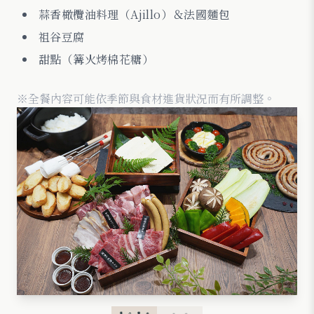
蒜香橄欖油料理（Ajillo）＆法國麵包
祖谷豆腐
甜點（篝火烤棉花糖）
※全餐內容可能依季節與食材進貨狀況而有所調整。