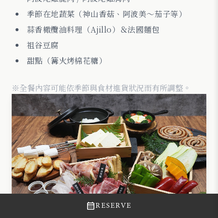
季節在地蔬菜（神山香菇、阿波美〜茄子等）
蒜香橄欖油料理（Ajillo）＆法國麵包
祖谷豆腐
甜點（篝火烤棉花糖）
※全餐內容可能依季節與食材進貨狀況而有所調整。
calendar_month
RESERVE